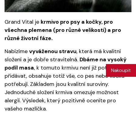
Grand Vital je
krmivo pro psy a kočky, pro
všechna plemena (pro různé velikosti) a pro
různé životní fáze.
Nabízíme
vyváženou stravu
, která má kvalitní
složení a je dobře stravitelná.
Dbáme na vysoký
podíl masa
, k tomuto krmivu není již potřeba nic
Nakoupit
přidávat, obsahuje totiž vše, co pes nebo kočka
potřebují. Základem jsou kvalitní suroviny.
Jednoduché složení krmiva omezuje možnost
alergií. Výsledek, který pozitivně oceníte pro
vašeho mazlíčka.