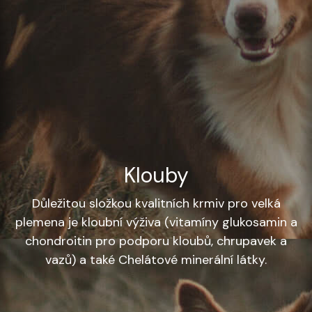
Klouby
Důležitou složkou kvalitních krmiv pro velká
plemena
je kloubní výživa (vitamíny glukosamin a
chondroitin
pro podporu kloubů, chrupavek a
vazů) a také
Chelátové minerální látky.